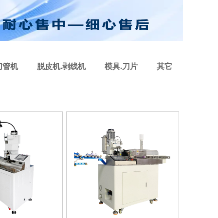
切管机
脱皮机.剥线机
模具.刀片
其它