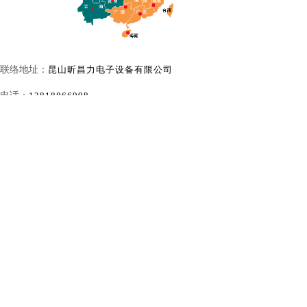
联络地址：
昆山昕昌力电子设备有限公司
电话：
13818866998
传真：0512-50329083
办公时间：(HK Time) Mon - Fri : 9:00am -
22:00pm
昕昌力设
备
全自动端子机
电脑剥线机
放线机.扎带机